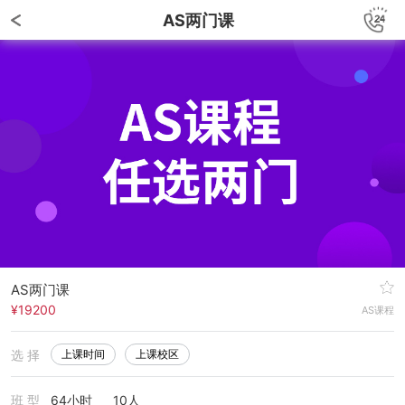
AS两门课
AS两门课
¥19200
AS课程
选 择
上课时间
上课校区
班 型
64小时
10人