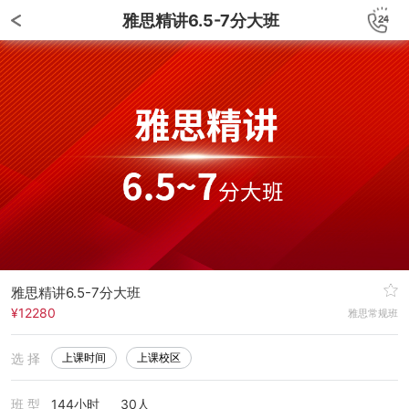
雅思精讲6.5-7分大班
雅思精讲6.5-7分大班
¥12280
雅思常规班
选 择
上课时间
上课校区
班 型
144小时
30人