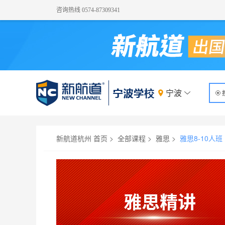
咨询热线 0574-87309341
宁波
23680
雅思精讲6.5-7分小班
新航道杭州 首页
>
全部课程
>
雅思
>
雅思8-10人班
上课时间