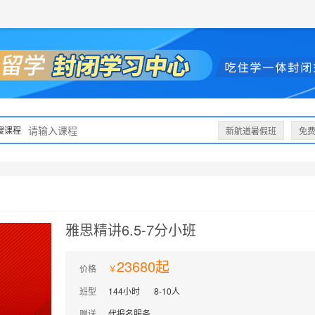
获取验证码
请妥善保存您的密码
3.请使用其他账号登录
4.请联系官方客服
登录
登录
下一步
立即登录
知道了
提交预约
保存新密码
密码登录
验证码登录
收不到验证码?
忘记密码?
为了确保您的帐号安全
收不到验证码?
请勿将帐号信息提供给他人/机构
忘记密码?
首次登录自动注册
搜课程
新航道暑假班
免
雅思精讲6.5-7分小班
23680起
价格
班型
144小时
8-10人
赠送
代报名服务