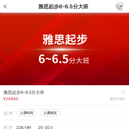
雅思起步6-6.5分大班
雅思起步6-6.5分大班
¥24880
雅思常规班
选 择
上课时间
上课校区
班 型
228小时
25-30人