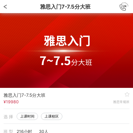
雅思入门7-7.5分大班
雅思入门7-7.5分大班
¥19980
雅思常规班
选 择
上课时间
上课校区
班 型
216小时
30人