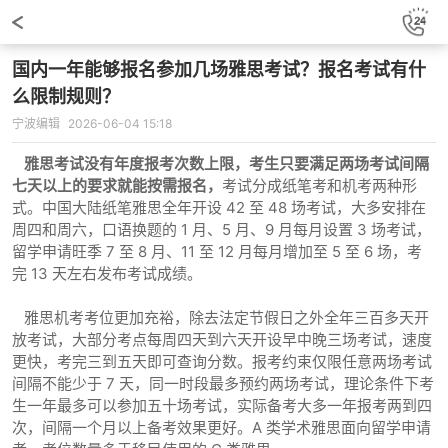
国内一年能够报名参加几场雅思考试？报名考试有什
么限制规则？
宁波编辑
2026-06-04 15:18
雅思考试没有年度报考次数上限，考生只要满足两场考试间隔
七天以上的要求就能按需报名，
考试分成纸笔考和机考两种形
式。中国大陆纸笔雅思全年开设 42 至 48 场考试，大多安排在
周四和周六，口语换题的 1 月、5 月、9 月每月设置 3 场考试，
留学申请旺季 7 至 8 月、11 至 12 月每月增加至 5 至 6 场，考
完 13 天左右发布考试成绩。
雅思机考考位更加充裕，除去法定节假日之外全年三百多天开
放考试，大部分考点每周四天到六天开设早中晚三场考试，速度
更快，考完三到五天即可查询分数。报考约束仅限任意两场考试
间隔不能少于 7 天，同一时段最多预约两场考试，理论条件下考
生一年最多可以参加五十场考试，实际备考大多一年报考两到四
次，间隔一个月以上备考效果更好。A 类学术雅思面向留学申请