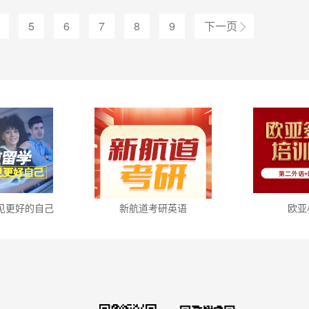
5
6
7
8
9
下一页
见更好的自己
新航道考研英语
欧亚