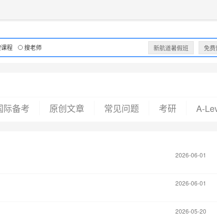
获取验证码
请妥善保存您的密码
3.请使用其他账号登录
4.请联系官方客服
登录
登录
下一步
立即登录
知道了
搜课程
搜老师
新航道暑假班
免费
保存新密码
密码登录
验证码登录
收不到验证码?
忘记密码?
为了确保您的帐号安全
收不到验证码?
请勿将帐号信息提供给他人/机构
忘记密码?
首次登录自动注册
国际备考
原创文章
常见问题
考研
A-Le
2026-06-01
2026-06-01
2026-05-20