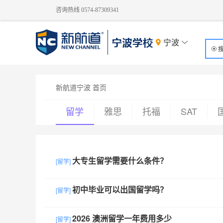
咨询热线 0574-87309341
宁波
新航道宁波 首页
留学
雅思
托福
SAT
大专生留学需要什么条件？
[留学]
初中毕业可以出国留学吗？
[留学]
2026 澳洲留学一年费用多少
[留学]