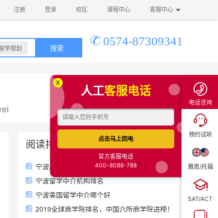
注册
登录
校区
课程中心
客服中心
0574-87309341
搜索
留学规划
X
人工
客服电话
电话咨询
vel
预约试听
点击马上回电
阅读排行榜
官方客服电话
400-8088-788
宁波出国留学中介一般怎么收费
雅思/托福
宁波留学中介机构排名
宁波美国留学中介哪个好
SAT/ACT
2019全球商学院排名，中国六所商学院进榜！