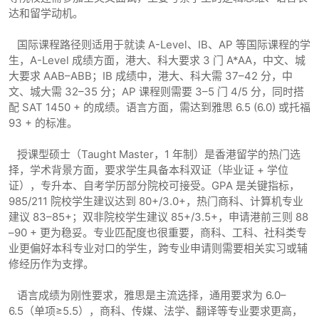
达和留学动机。
国际课程路径则适用于就读 A-Level、IB、AP 等国际课程的学
生，A-Level 成绩方面，港大、科大要求 3 门 A*AA，中文、城
大要求 AAB–ABB；IB 成绩中，港大、科大需 37–42 分，中
文、城大需 32–35 分；AP 课程则需要 3–5 门 4/5 分，同时搭
配 SAT 1450 + 的成绩。语言方面，需达到雅思 6.5 (6.0) 或托福
93 + 的标准。
授课型硕士（Taught Master，1 年制）是香港留学的热门选
择，学术背景方面，要求学生具备本科双证（毕业证 + 学位
证），专升本、自考学历部分院校可接受。GPA 是关键指标，
985/211 院校学生建议达到 80+/3.0+，热门商科、计算机专业
建议 83–85+；双非院校学生建议 85+/3.5+，申请港前三则 88
–90 + 更为稳妥。专业匹配度也很重要，商科、工科、社科类专
业更偏好本科专业对口的学生，跨专业申请则需要相关实习或辅
修经历作为支撑。
语言成绩为刚性要求，雅思是主流选择，通用要求为 6.0–
6.5（单项≥5.5），商科、传媒、法学、翻译等专业要求更高，