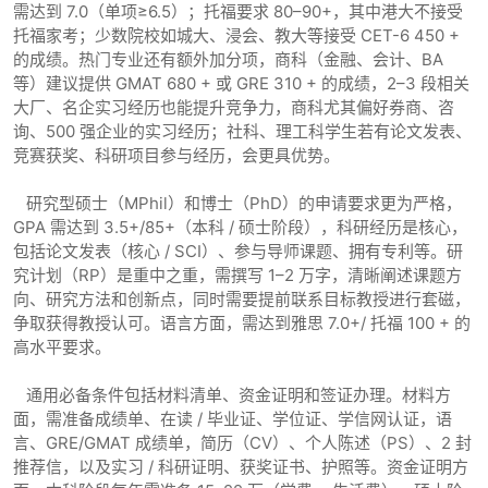
需达到 7.0（单项≥6.5）；托福要求 80–90+，其中港大不接受
托福家考；少数院校如城大、浸会、教大等接受 CET-6 450 +
的成绩。热门专业还有额外加分项，商科（金融、会计、BA
等）建议提供 GMAT 680 + 或 GRE 310 + 的成绩，2–3 段相关
大厂、名企实习经历也能提升竞争力，商科尤其偏好券商、咨
询、500 强企业的实习经历；社科、理工科学生若有论文发表、
竞赛获奖、科研项目参与经历，会更具优势。
研究型硕士（MPhil）和博士（PhD）的申请要求更为严格，
GPA 需达到 3.5+/85+（本科 / 硕士阶段），科研经历是核心，
包括论文发表（核心 / SCI）、参与导师课题、拥有专利等。研
究计划（RP）是重中之重，需撰写 1–2 万字，清晰阐述课题方
向、研究方法和创新点，同时需要提前联系目标教授进行套磁，
争取获得教授认可。语言方面，需达到雅思 7.0+/ 托福 100 + 的
高水平要求。
通用必备条件包括材料清单、资金证明和签证办理。材料方
面，需准备成绩单、在读 / 毕业证、学位证、学信网认证，语
言、GRE/GMAT 成绩单，简历（CV）、个人陈述（PS）、2 封
推荐信，以及实习 / 科研证明、获奖证书、护照等。资金证明方