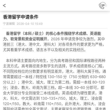
香港留学申请条件
宁波编辑
2026-04-10 15:49
香港留学（本科 / 硕士）的核心条件围绕学术成绩、英语能
力、软背景和资金证明展开
，2026 年申请竞争较为激烈，其中
港前三（港大、港中文、港科大）对各项条件的要求更为严格，
尤其看重学术成绩、语言水平以及相关的实践经历。
本科申请主要面向内地生，分为高考路径和国际课程路径两种
主流方式。高考路径是多数学生的选择，学术成绩是核心门槛，
不同院校档位的分数要求有明显差异，港大、港科大属于档，通
常需要超过一本线 / 特控线 130–150 分（750 分制约 630–680
分以上）；港中文、城大、理工为第二档，需超一本线 80–120
分；浸会、教大、岭南为第三档，超一本线 30–60 分即可，都
会大学部分专业则接受二本线成绩。英语成绩为硬性要求，港
大、科大、中文需达到 130–135+/150，城大、理工、浸会需
120+/150，教大、岭南需 110+/150，此外港大、港科大、浸会
等院校还需参加全英文面试，主要考察学生的逻辑思维、语言表