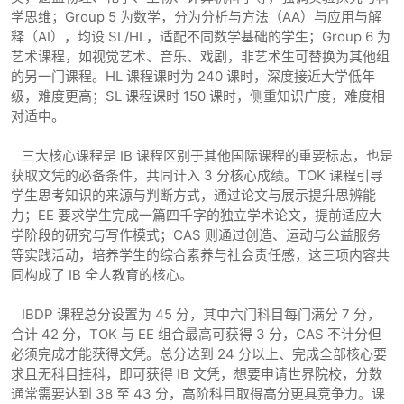
学思维；Group 5 为数学，分为分析与方法（AA）与应用与解
释（AI），均设 SL/HL，适配不同数学基础的学生；Group 6 为
艺术课程，如视觉艺术、音乐、戏剧，非艺术生可替换为其他组
的另一门课程。HL 课程课时为 240 课时，深度接近大学低年
级，难度更高；SL 课程课时 150 课时，侧重知识广度，难度相
对适中。
三大核心课程是 IB 课程区别于其他国际课程的重要标志，也是
获取文凭的必备条件，共同计入 3 分核心成绩。TOK 课程引导
学生思考知识的来源与判断方式，通过论文与展示提升思辨能
力；EE 要求学生完成一篇四千字的独立学术论文，提前适应大
学阶段的研究与写作模式；CAS 则通过创造、运动与公益服务
等实践活动，培养学生的综合素养与社会责任感，这三项内容共
同构成了 IB 全人教育的核心。
IBDP 课程总分设置为 45 分，其中六门科目每门满分 7 分，
合计 42 分，TOK 与 EE 组合最高可获得 3 分，CAS 不计分但
必须完成才能获得文凭。总分达到 24 分以上、完成全部核心要
求且无科目挂科，即可获得 IB 文凭，想要申请世界院校，分数
通常需要达到 38 至 43 分，高阶科目取得高分更具竞争力。课