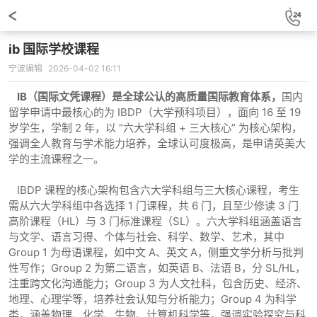
ib 国际学校课程
宁波编辑
2026-04-02 16:11
IB（国际文凭课程）是全球公认的高质量国际教育体系，
国内
留学申请中最核心的为 IBDP（大学预科项目），面向 16 至 19
岁学生，学制 2 年，以 “六大学科组 + 三大核心” 为核心架构，
强调全人教育与学术能力培养，全球认可度极高，是申请英美大
学的主流课程之一。
IBDP 课程的核心架构包含六大学科组与三大核心课程，考生
需从六大学科组中各选择 1 门课程，共 6 门，且至少修读 3 门
高阶课程（HL）与 3 门标准课程（SL）。六大学科组涵盖语言
与文学、语言习得、个体与社会、科学、数学、艺术，其中
Group 1 为母语课程，如中文 A、英文 A，侧重文学分析与批判
性写作；Group 2 为第二语言，如英语 B、法语 B，分 SL/HL，
注重跨文化沟通能力；Group 3 为人文社科，包含历史、经济、
地理、心理学等，培养社会认知与分析能力；Group 4 为科学
类，涵盖物理、化学、生物、计算机科学等，强调实验探究与科