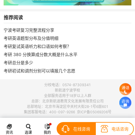
推荐阅读
宁波考研复习完整流程分享
考研英语题型分布及分值明细
考研复试英语听力和口语如何考察？
考研 380 分换算成分数大概是什么水平
考研总分是多少
考研初试和调剂分别可以填报几个志愿
分校电话：0574-87309341
新航道宁波学校
全部服务适用于18岁以上人群
总部：北京新航道教育文化发展有限责任公司
总部地址：北京市海淀区中关村大街28-1号6层601
集团客服电话：400-097-9266 京ICP备05069206号
在线咨询
电话咨询
资讯
选课
我的