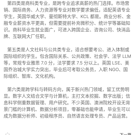
第四类是商科类专业，是跨专业追求高薪的热门选择。市场营
销、国际商务、人力资源等专业对数学要求偏低，适配英语专业
学生，英国华威大学、曼彻斯特大学、KCL 都是。商业分析、金
融专业薪资水平更高，但需要提前补充微积分、统计学等基础知
识。商科毕业生就业面广，可进入跨国企业、咨询公司、快消品
牌、互联网大厂任职。
第五类是人文社科与公共类专业，适合想要考公、进入体制或
国际组织的学生。包含国际关系、公共政策、社会学、法学 LLM
等，常规专业雅思 7.0 分，法学要求 7.5 分以上。英国 LSE、美
国乔治城大学实力突出，毕业后可考取公务员，入职 NGO、国
际组织、智库、文化机构。
第六类是跨学科与转码方向，属于新兴热门领域，留工优势明
显。数字人文结合文学与计算机，主打文本挖掘、数字出版；信
息科学侧重数据管理、用户研究。不少英国、澳洲院校开设无背
景门槛的计算机、数据分析项目，零基础也能申请，毕业生可以
成为数据分析师、初级程序员、自然语言处理专员、产品运营。
下一篇