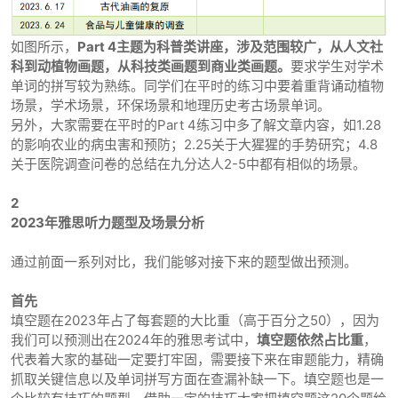
如图所示，
Part 4主题为科普类讲座，涉及范围较广，从人文社
科到动植物画题，从科技类画题到商业类画题。
要求学生对学术
单词的拼写较为熟练。同学们在平时的练习中要着重背诵动植物
场景，学术场景，环保场景和地理历史考古场景单词。
另外，大家需要在平时的Part 4练习中多了解文章内容，如1.28
的影响农业的病虫害和预防；2.25关于大猩猩的手势研究；4.8
关于医院调查问卷的总结在九分达人2-5中都有相似的场景。
2
2023年雅思听力题型及场景分析
通过前面一系列对比，我们能够对接下来的题型做出预测。
首先
填空题在2023年占了每套题的大比重（高于百分之50），因为
我们可以预测出在2024年的雅思考试中，
填空题依然占比重
，
代表着大家的基础一定要打牢固，需要接下来在审题能力，精确
抓取关键信息以及单词拼写方面在查漏补缺一下。填空题也是一