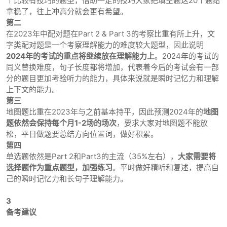
个比较有技巧的题型，借助一定的技巧大家把填空题这20个题给
拿稳了，往上冲高分就会更有希望。
第二
在2023年中配对题在Part 2 & Part 3的考察比重有所上升，文
字类配对题是一个考察理解能力的难度较大题型，因此说明
2024年的考试的重点将继续放在理解能力上
。2024年的考试的
同义替换难度，句子长度都将增加，代表着今后的考试会有一部
分的题目更加考验听力的能力，具体来说就是瞬时记忆力和理解
上下文的能力。
第三
地图题比重在2023年与之前基本持平，因此预测2024年的
地图
题依然会保持每个月1-2场的场次
，要求大家对地图题不能放
松，平日做题要总结方向位置词，做好积累。
第四
单选题依然是Part 2和Part3的主流（35%左右），
大家需要将
选择题作为重点题型，加强练习
。平时做好精听和复述，提高自
己的瞬时记忆力和长句子理解能力。
3
备考建议