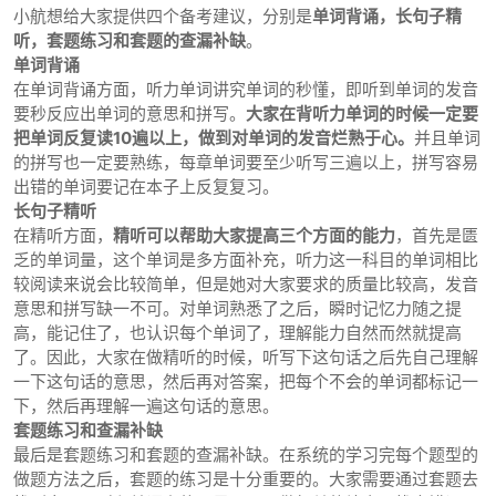
小航想给大家提供四个备考建议，分别是
单词背诵，长句子精
听，套题练习和套题的查漏补缺
。
单词背诵
在单词背诵方面，听力单词讲究单词的秒懂，即听到单词的发音
要秒反应出单词的意思和拼写。
大家在背听力单词的时候一定要
把单词反复读10遍以上，做到对单词的发音烂熟于心。
并且单词
的拼写也一定要熟练，每章单词要至少听写三遍以上，拼写容易
出错的单词要记在本子上反复复习。
长句子精听
在精听方面，
精听可以帮助大家提高三个方面的能力
，首先是匮
乏的单词量，这个单词是多方面补充，听力这一科目的单词相比
较阅读来说会比较简单，但是她对大家要求的质量比较高，发音
意思和拼写缺一不可。对单词熟悉了之后，瞬时记忆力随之提
高，能记住了，也认识每个单词了，理解能力自然而然就提高
了。因此，大家在做精听的时候，听写下这句话之后先自己理解
一下这句话的意思，然后再对答案，把每个不会的单词都标记一
下，然后再理解一遍这句话的意思。
套题练习和查漏补缺
最后是套题练习和套题的查漏补缺。在系统的学习完每个题型的
做题方法之后，套题的练习是十分重要的。大家需要通过套题去