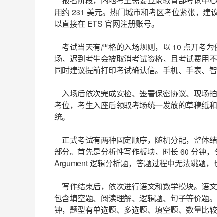
报名阶段，内地考生需要登录教育部考试中心 N
用约 231 美元。热门城市和考区考位紧张，建
以直接在 ETS 官网注册账号。
考试当天有严格的入场规则，以 10 点开考为例，考
场，迟到考生会被取消考试资格，且考试费用不
同时建议提前打印考试确认信。手机、手表、智
入场后依次完成安检、签署保密协议、现场拍
考位，考生入座后领取考场统一发放的草稿纸和
统。
正式考试有两种固定顺序，随机分配，整体结
部分。首先是分析性写作板块，时长 60 分钟，分为
Argument 逻辑分析题，答题过程中无法跳
写作结束后，依次进行语文和数学模块。语文推理
包含填空题、阅读理解、逻辑题、句子等价题。数学
钟，题型有单选题、多选题、填空题、数量比较