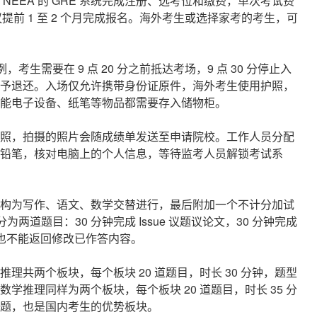
EEA 的 GRE 系统完成注册、选考位和缴费，单次考试费
议提前 1 至 2 个月完成报名。海外考生或选择家考的考生，可
生需要在 9 点 20 分之前抵达考场，9 点 30 分停止入
予退还。入场仅允许携带身份证原件，海外考生使用护照，
能电子设备、纸笔等物品都需要存入储物柜。
照，拍摄的照片会随成绩单发送至申请院校。工作人员分配
铅笔，核对电脑上的个人信息，等待监考人员解锁考试系
构为写作、语文、数学交替进行，最后附加一个不计分加试
两道题目：30 分钟完成 Issue 议题议论文，30 分钟完成
题，也不能返回修改已作答内容。
共两个板块，每个板块 20 道题目，时长 30 分钟，题型
推理同样为两个板块，每个板块 20 道题目，时长 35 分
题，也是国内考生的优势板块。