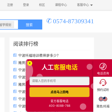
注册
登录
校区
课程中心
客服中心
0574-87309341
搜索
留学规划
阅读排行榜
宁波托福培训费用是多少？
雅思培训费用一般多少钱
X
人工
客服电话
宁波托福培训哪里好？
电话咨询
宁波雅思培训费用
雅思和托福的区别你知道吗？
预约试听
宁波雅思培训哪里好
点击马上回电
宁波考雅思哪个培训机构好？
官方客服电话
宁波国际高中排名一览
400-8088-788
雅思/托福